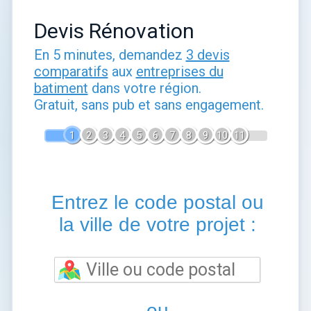
Devis Rénovation
En 5 minutes, demandez
3 devis
comparatifs
aux
entreprises du
batiment
dans votre région.
Gratuit, sans pub et sans engagement.
1
2
3
4
5
6
7
8
9
10
11
Entrez le code postal ou
la ville de votre projet :
ou