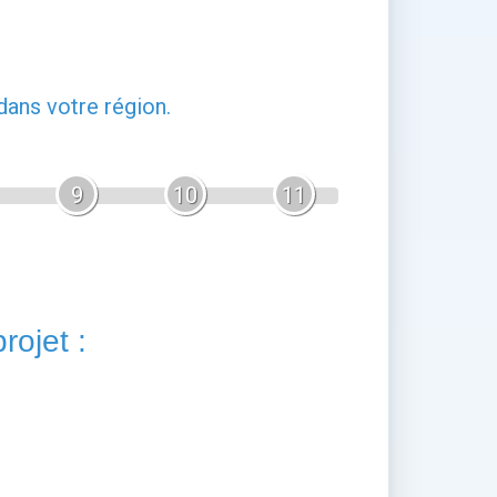
ans votre région.
9
10
11
rojet :