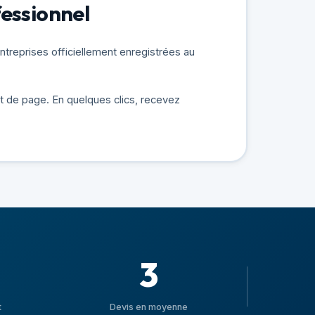
fessionnel
treprises officiellement enregistrées au
ut de page. En quelques clics, recevez
3
t
Devis en moyenne