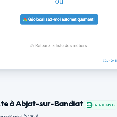
ou
Géolocalisez-moi automatiquement !
Retour à la liste des métiers
CGU
-
Confi
ste à Abjat-sur-Bandiat
DATA.GOUV.FR
t-sur-Bandiat (24300).