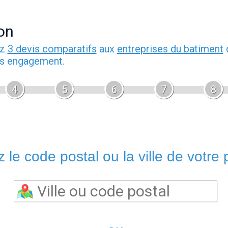
on
ez
3 devis comparatifs
aux
entreprises du batiment
d
ans engagement.
4
5
6
7
8
 le code postal ou la ville de votre p