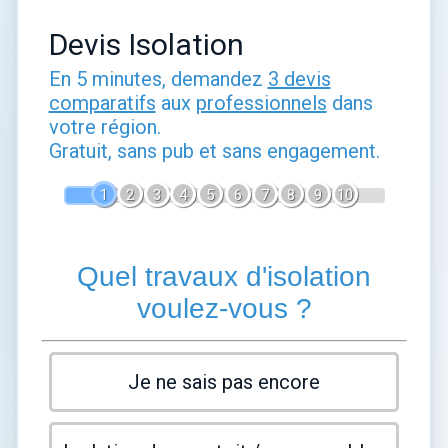
Devis Isolation
En 5 minutes, demandez
3 devis
comparatifs
aux
professionnels
dans
votre région.
Gratuit, sans pub et sans engagement.
1
2
3
4
5
6
7
8
9
10
Quel travaux d'isolation
voulez-vous ?
Je ne sais pas encore