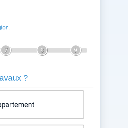
ion.
7
8
9
ravaux ?
ppartement