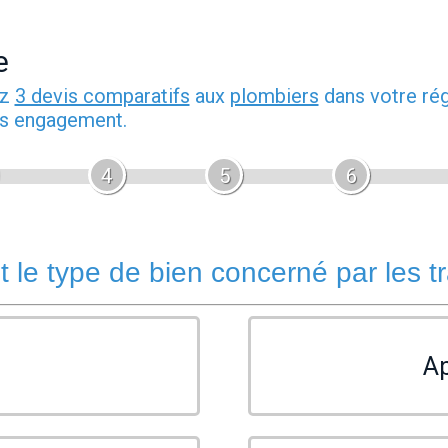
e
ez
3 devis comparatifs
aux
plombiers
dans votre rég
ans engagement.
4
5
6
t le type de bien concerné par les t
A